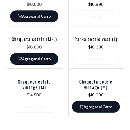
$16.000
$16.990
Agregar al Carro
Ver detalles
|
|
Agotado
Chaqueta cotele (M-L)
Parka cotele vest (L)
$16.000
$16.000
Agregar al Carro
Ver detalles
|
|
Agotado
Chaqueta cotele
Chaqueta cotele
vintage (M)
vintage (M)
$14.500
$16.000
Ver detalles
Agregar al Carro