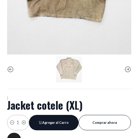
|
Jacket cotele (XL)
Agregar al Carro
Comprar ahora
Cantidad