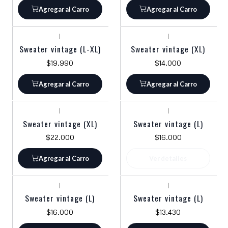
Agregar al Carro
Agregar al Carro
|
|
Sweater vintage (L-XL)
Sweater vintage (XL)
$19.990
$14.000
Agregar al Carro
Agregar al Carro
|
|
Agotado
Sweater vintage (XL)
Sweater vintage (L)
$22.000
$16.000
Agregar al Carro
Ver detalles
|
|
Sweater vintage (L)
Sweater vintage (L)
$16.000
$13.430