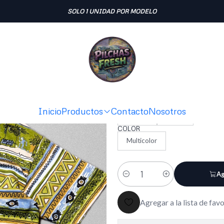
Inicio
POLERAS
1988 polera vintage nueva con etiqueta
SOLO 1 UNIDAD POR MODELO
|
1988 polera
etiqueta
TALLA
Inicio
Productos
Contacto
Nosotros
Talla M
Talla L
COLOR
Multicolor
Ag
Cantidad
Agregar a la lista de fav