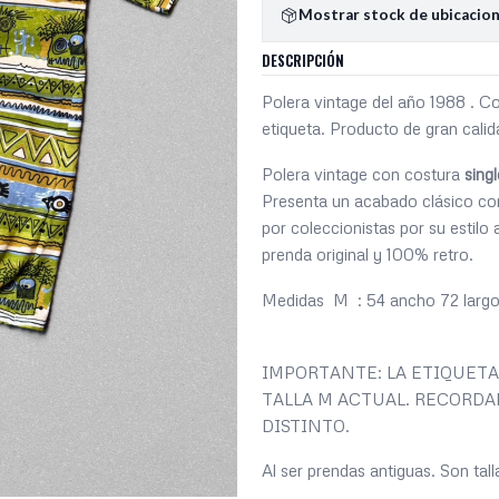
Mostrar stock de ubicacio
DESCRIPCIÓN
Polera vintage del año 1988 . C
etiqueta. Producto de gran cal
Polera vintage con costura
singl
Presenta un acabado clásico con
por coleccionistas por su estilo
prenda original y 100% retro.
Medidas M : 54 ancho 72 larg
IMPORTANTE: LA ETIQUETA 
TALLA M ACTUAL. RECORDAR
DISTINTO.
Al ser prendas antiguas. Son tal