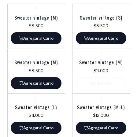
|
|
Sweater vintage (M)
Sweater vintage (S)
$8.500
$8.500
Agregar al Carro
Agregar al Carro
|
|
Agotado
Sweater vintage (M)
Sweater vintage (M)
$8.500
$11.000
Agregar al Carro
Ver detalles
|
|
Sweater vintage (L)
Sweater vintage (M-L)
$11.000
$12.000
Agregar al Carro
Agregar al Carro