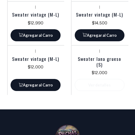
|
|
Sweater vintage (M-L)
Sweater vintage (M-L)
$12.990
$14.500
Agregar al Carro
Agregar al Carro
|
|
Agotado
Sweater vintage (M-L)
Sweater lana grueso
(S)
$12.000
$12.000
Agregar al Carro
Ver detalles