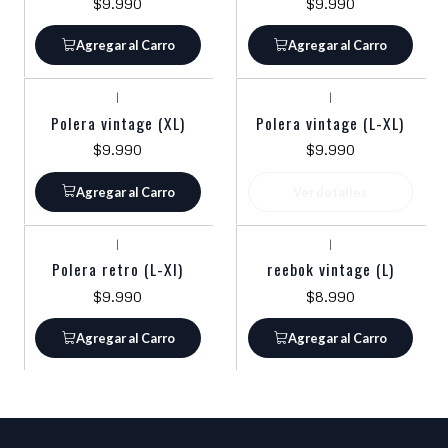
$9.990
$9.990
Agregar al Carro
Agregar al Carro
|
|
Agotado
Polera vintage (XL)
Polera vintage (L-XL)
$9.990
$9.990
Agregar al Carro
Ver detalles
|
|
Polera retro (L-Xl)
reebok vintage (L)
$9.990
$8.990
Agregar al Carro
Agregar al Carro