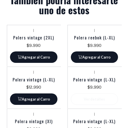
uno de estos
|
|
Polers vintage (2XL)
Polera reebok (L-XL)
$9.990
$9.990
Agregar al Carro
Agregar al Carro
|
|
Agotado
Polera vintage (L-XL)
Polera vintage (L-XL)
$12.990
$9.990
Agregar al Carro
Ver detalles
|
|
Polera vintage (Xl)
Polera vintage (L-XL)