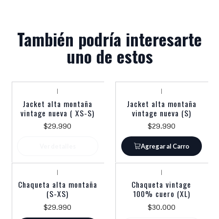
También podría interesarte
uno de estos
|
|
Agotado
Jacket alta montaña
Jacket alta montaña
vintage nueva ( XS-S)
vintage nueva (S)
$29.990
$29.990
Ver detalles
Agregar al Carro
|
|
Agotado
Chaqueta alta montaña
Chaqueta vintage
(S-XS)
100% cuero (XL)
$29.990
$30.000