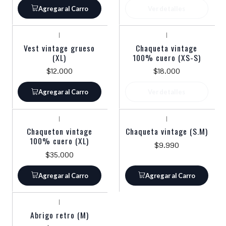
Agregar al Carro
Ver detalles
|
|
Agotado
Vest vintage grueso
Chaqueta vintage
(XL)
100% cuero (XS-S)
$12.000
$18.000
Agregar al Carro
Ver detalles
|
|
Chaqueton vintage
Chaqueta vintage (S.M)
100% cuero (XL)
$9.990
$35.000
Agregar al Carro
Agregar al Carro
|
Abrigo retro (M)