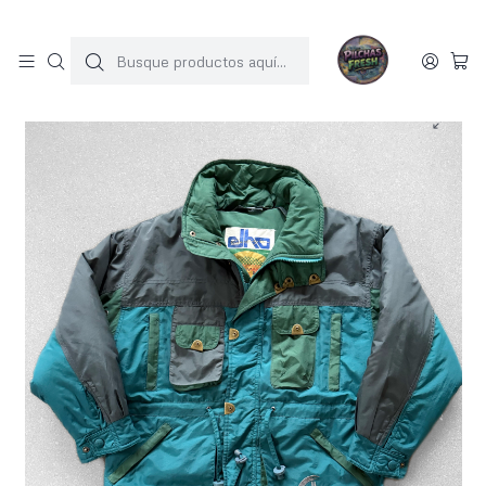
SOLO 1 UNIDAD POR MODELO
Inicio
JACKETS
Jacket alta montaña vintage nueva (XS-S)