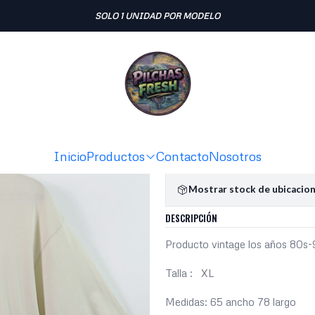
Inicio
POLERAS
Polera Adidas (XL)
SOLO 1 UNIDAD POR MODELO
|
Polera Adid
Ag
Cantidad
Agregar a la lista de fav
Inicio
Productos
Contacto
Nosotros
Mostrar stock de ubicacio
DESCRIPCIÓN
Producto vintage los años 80s
Talla : XL
Medidas: 65 ancho 78 largo