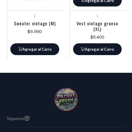
Ver detalles
Agregar al Carro
|
|
Sweater vintage (M)
Vest vintage grueso
(XL)
$9.990
$11.400
Agregar al Carro
Agregar al Carro
Síguenos