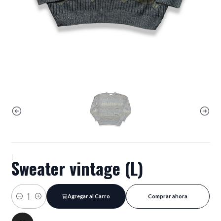
|
Sweater vintage (L)
Agregar al Carro
Comprar ahora
Cantidad