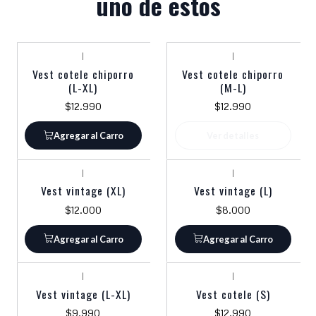
uno de estos
|
|
Agotado
Vest cotele chiporro
Vest cotele chiporro
(L-XL)
(M-L)
$12.990
$12.990
Agregar al Carro
Ver detalles
|
|
Vest vintage (XL)
Vest vintage (L)
$12.000
$8.000
Agregar al Carro
Agregar al Carro
|
|
Vest vintage (L-XL)
Vest cotele (S)
$9.990
$12.990