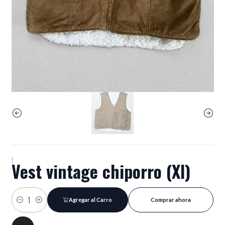
|
Vest vintage chiporro (Xl)
Agregar al Carro
Comprar ahora
Cantidad