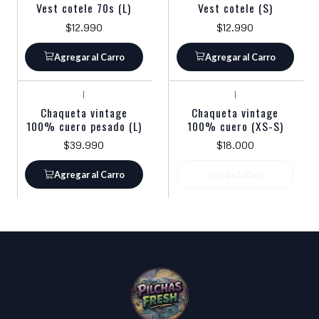
Vest cotele 70s (L)
Vest cotele (S)
$12.990
$12.990
Agregar al Carro
Agregar al Carro
|
|
Agotado
Chaqueta vintage
Chaqueta vintage
100% cuero pesado (L)
100% cuero (XS-S)
$39.990
$18.000
Agregar al Carro
Ver detalles