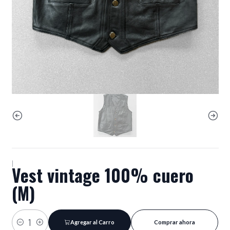
|
Vest vintage 100% cuero
(M)
Agregar al Carro
Comprar ahora
Cantidad