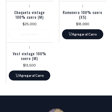
|
|
Agotado
Chaqueta vintage
Ramonera 100% cuero
100% cuero (M)
(XS)
$25.000
$18.990
Ver detalles
Agregar al Carro
|
Vest vintage 100%
cuero (M)
$13.500
Agregar al Carro