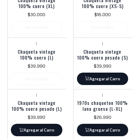
Chaqueta vintage
Chaqueta vintage
100% cuero (XL)
100% cuero (XS-S)
$30.000
$18.000
Ver detalles
Ver detalles
|
|
Agotado
Chaqueta vintage
Chaqueta vintage
100% cuero (L)
100% cuero pesado (S)
$39.990
$39.990
Ver detalles
Agregar al Carro
|
|
Chaqueta vintage
1970s chaqueton 100%
100% cuero pesado (L)
lana gruesa (L-XL)
$39.990
$26.990
Agregar al Carro
Agregar al Carro