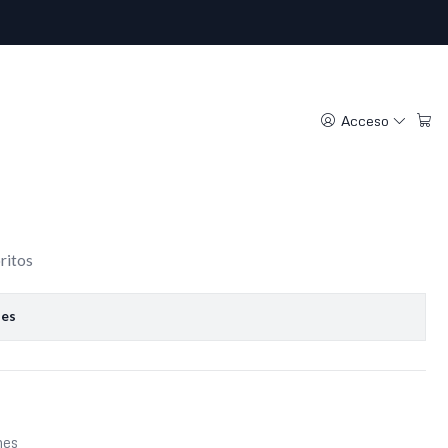
intage 100% cuero
Acceso
regar al Carro
Comprar ahora
oritos
nes
nes