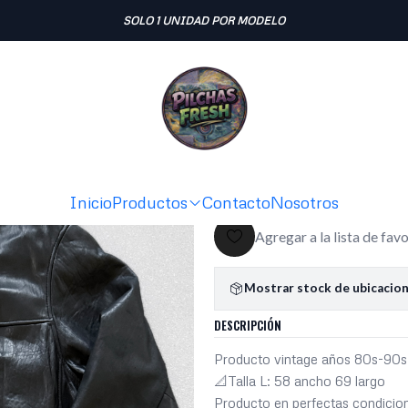
Inicio
JACKET CUERO
Chaqueta vintage 100% cuero pesado (L)
SOLO 1 UNIDAD POR MODELO
|
Chaqueta v
pesado (L)
Ag
Cantidad
Inicio
Productos
Contacto
Nosotros
Agregar a la lista de fav
Mostrar stock de ubicacio
DESCRIPCIÓN
Producto vintage años 80s-90s
📐Talla L: 58 ancho 69 largo
Producto en perfectas condicio