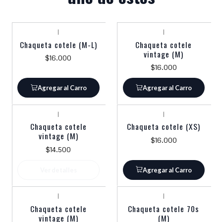
|
|
Chaqueta cotele (M-L)
Chaqueta cotele
vintage (M)
$16.000
$16.000
Agregar al Carro
Agregar al Carro
|
|
Agotado
Chaqueta cotele
Chaqueta cotele (XS)
vintage (M)
$16.000
$14.500
Ver detalles
Agregar al Carro
|
|
Agotado
Chaqueta cotele
Chaqueta cotele 70s
vintage (M)
(M)