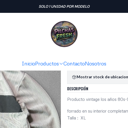
Inicio
POLERAS
Polera gruesa vintage (XL)
SOLO 1 UNIDAD POR MODELO
|
Polera grue
Ag
Cantidad
Agregar a la lista de fav
Inicio
Productos
Contacto
Nosotros
Mostrar stock de ubicacio
DESCRIPCIÓN
Producto vintage los años 80s
forrado en su interior completa
Talla : XL