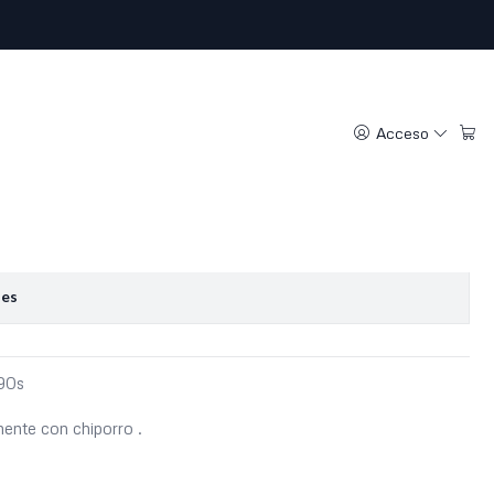
sa vintage (XL)
Acceso
regar al Carro
Comprar ahora
oritos
nes
-90s
mente con chiporro .