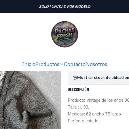
Inicio
SWEATERS
Cardigan vintage ( L-XL)
SOLO 1 UNIDAD POR MODELO
|
Cardigan vi
Ag
Cantidad
Agregar a la lista de fav
Inicio
Productos
Contacto
Nosotros
Mostrar stock de ubicacio
DESCRIPCIÓN
Producto vintage de los años 8
Talla : L-XL
Medidas: 62 ancho 75 largo
Perfecto estado .