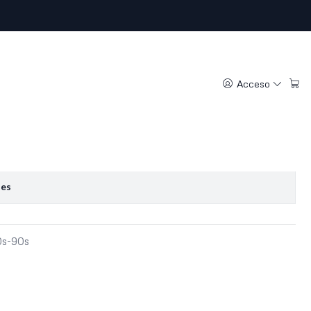
ntage ( L-XL)
Acceso
regar al Carro
Comprar ahora
oritos
nes
0s-90s