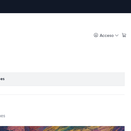
ntage 50% lana (XL)
Acceso
regar al Carro
Comprar ahora
oritos
nes
nes