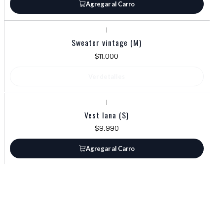
Agregar al Carro
|
Agotado
Sweater vintage (M)
$11.000
Ver detalles
|
Vest lana (S)
$9.990
Agregar al Carro