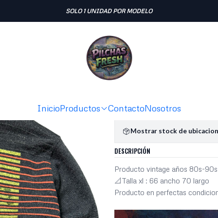
Inicio
SWEATERS
Sweater vintage 50% lana (XL)
SOLO 1 UNIDAD POR MODELO
|
Sweater vi
Ag
Cantidad
Agregar a la lista de fav
Inicio
Productos
Contacto
Nosotros
Mostrar stock de ubicacio
DESCRIPCIÓN
Producto vintage años 80s-90s
📐Talla xl : 66 ancho 70 largo
Producto en perfectas condicio