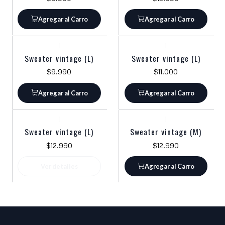
Agregar al Carro
Agregar al Carro
|
|
Sweater vintage (L)
Sweater vintage (L)
$9.990
$11.000
Agregar al Carro
Agregar al Carro
|
|
Agotado
Sweater vintage (L)
Sweater vintage (M)
$12.990
$12.990
Ver detalles
Agregar al Carro