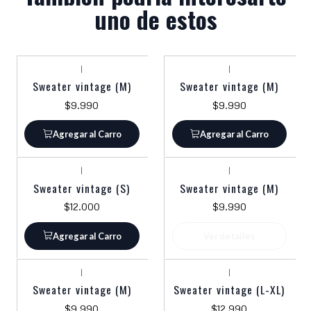
uno de estos
|
|
Sweater vintage (M)
Sweater vintage (M)
$9.990
$9.990
Agregar al Carro
Agregar al Carro
|
|
Agotado
Sweater vintage (S)
Sweater vintage (M)
$12.000
$9.990
Agregar al Carro
Ver detalles
|
|
Sweater vintage (M)
Sweater vintage (L-XL)
$9.990
$12.990