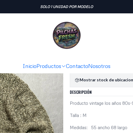
Inicio
SWEATERS
Sweater vintage (M)
SOLO 1 UNIDAD POR MODELO
|
Sweater vi
Ag
Cantidad
Agregar a la lista de fav
Inicio
Productos
Contacto
Nosotros
Mostrar stock de ubicacio
DESCRIPCIÓN
Producto vintage los años 80s
Talla : M
Medidas: 55 ancho 68 largo