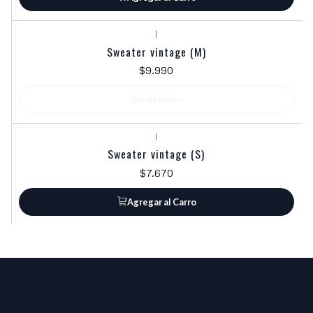
|
Agotado
Sweater vintage (M)
$9.990
Ver detalles
|
Sweater vintage (S)
$7.670
Agregar al Carro