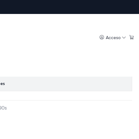
ntage (M)
Acceso
regar al Carro
Comprar ahora
oritos
nes
-90s