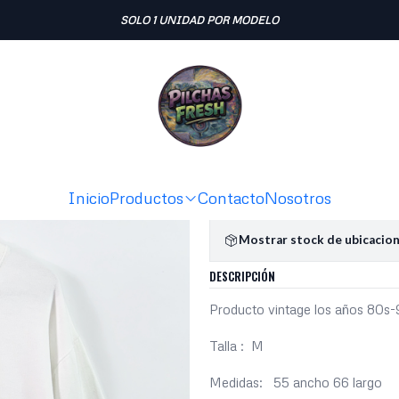
Inicio
POLERONES
Nike vintage (M)
SOLO 1 UNIDAD POR MODELO
|
Nike vintag
Ag
Cantidad
Agregar a la lista de fav
Inicio
Productos
Contacto
Nosotros
Mostrar stock de ubicacio
DESCRIPCIÓN
Producto vintage los años 80s
Talla : M
Medidas: 55 ancho 66 largo