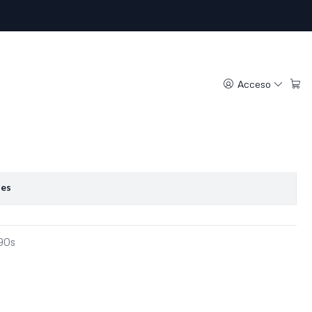
e (M)
Acceso
regar al Carro
Comprar ahora
oritos
nes
-90s