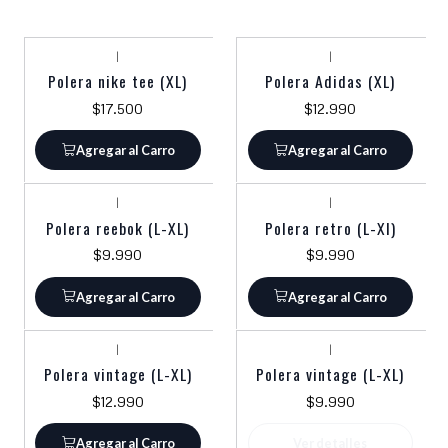
|
|
Polera nike tee (XL)
Polera Adidas (XL)
$17.500
$12.990
Agregar al Carro
Agregar al Carro
|
|
Polera reebok (L-XL)
Polera retro (L-Xl)
$9.990
$9.990
Agregar al Carro
Agregar al Carro
|
|
Agotado
Polera vintage (L-XL)
Polera vintage (L-XL)
$12.990
$9.990
Agregar al Carro
Ver detalles