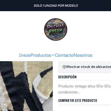
Inicio
SWEATERS
Sweater vintage (M)
SOLO 1 UNIDAD POR MODELO
|
Sweater vi
Ag
Cantidad
Agregar a la lista de fav
Inicio
Productos
Contacto
Nosotros
Mostrar stock de ubicacio
DESCRIPCIÓN
Producto vintage años 80s-90s 
condiciones .
COMPARTIR ESTE PRODUCTO