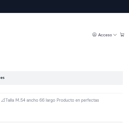
ntage (M)
Acceso
regar al Carro
Comprar ahora
oritos
nes
📐Talla M.54 ancho 66 largo Producto en perfectas