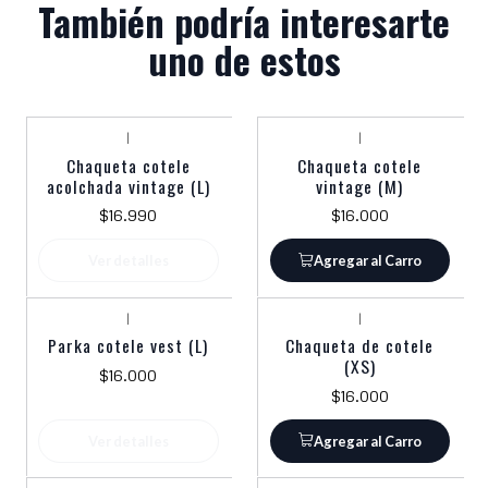
También podría interesarte
uno de estos
|
|
Agotado
Chaqueta cotele
Chaqueta cotele
acolchada vintage (L)
vintage (M)
$16.990
$16.000
Ver detalles
Agregar al Carro
|
|
Agotado
Parka cotele vest (L)
Chaqueta de cotele
(XS)
$16.000
$16.000
Ver detalles
Agregar al Carro