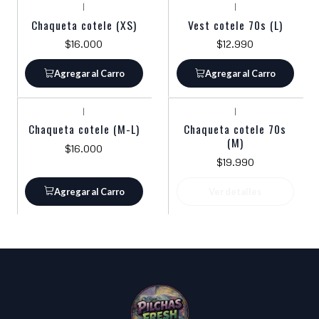
|
|
Chaqueta cotele (XS)
Vest cotele 70s (L)
$16.000
$12.990
Agregar al Carro
Agregar al Carro
|
|
Agotado
Chaqueta cotele (M-L)
Chaqueta cotele 70s
(M)
$16.000
$19.990
Agregar al Carro
Ver detalles