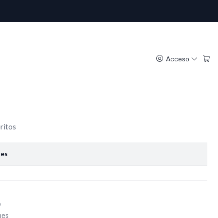
ueton 100% lana
L)
Acceso
regar al Carro
Comprar ahora
oritos
nes
o
nes