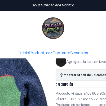
Inicio
SWEATERS
1970s chaqueton 100% lana gruesa (L-XL)
SOLO 1 UNIDAD POR MODELO
|
1970s chaq
gruesa (L-X
Ag
Cantidad
Inicio
Productos
Contacto
Nosotros
Agregar a la lista de fav
Mostrar stock de ubicacio
DESCRIPCIÓN
Producto vintage años 80s-90s
📐Talla L-XL: 57 ancho 72 larg
Producto en perfectas condicio