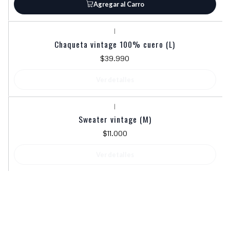
Agregar al Carro
|
Agotado
Chaqueta vintage 100% cuero (L)
$39.990
Ver detalles
|
Agotado
Sweater vintage (M)
$11.000
Ver detalles